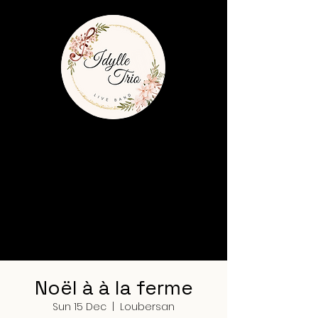
Noël à à la ferme
Sun 15 Dec
  |  
Loubersan