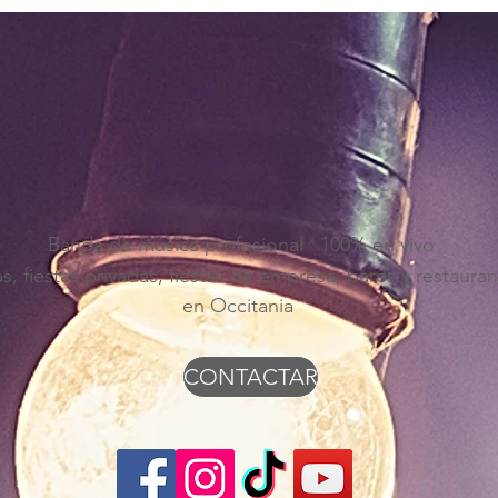
Banda de música profesional 100% en vivo
s, fiestas privadas, fiestas de empresa, bares y restaura
en Occitania
CONTACTAR