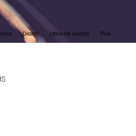
cnica
Diario
Libro de visitas
Plus
as