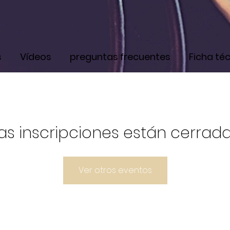
s
Vídeos
preguntas frecuentes
Ficha té
as inscripciones están cerrad
Ver otros eventos