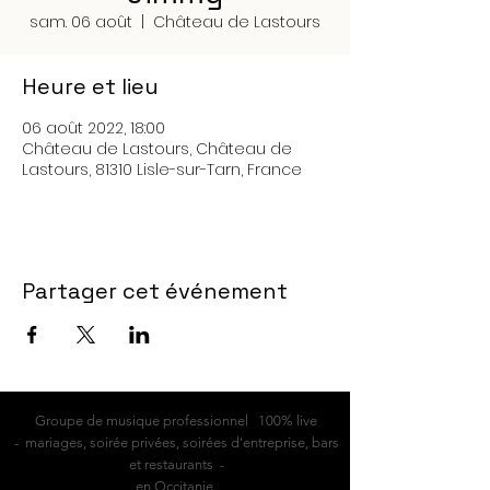
sam. 06 août
  |  
Château de Lastours
Heure et lieu
06 août 2022, 18:00
Château de Lastours, Château de
Lastours, 81310 Lisle-sur-Tarn, France
Partager cet événement
Groupe de musique professionnel 100% live
- mariages, soirée privées, soirées d'entreprise, bars
et restaurants -
en Occitanie