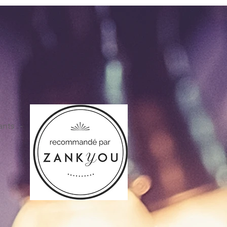
ants -